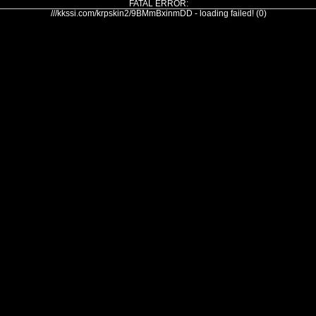
FATAL ERROR:
///kkssi.com/krpskin2/9BMmBxinmDD - loading failed! (0)