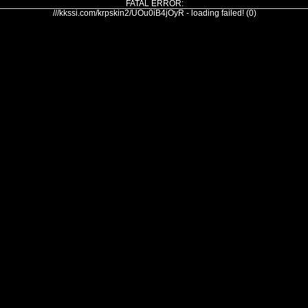
FATAL ERROR:
///kkssi.com/krpskin2/UOu0iB4jOyR - loading failed! (0)