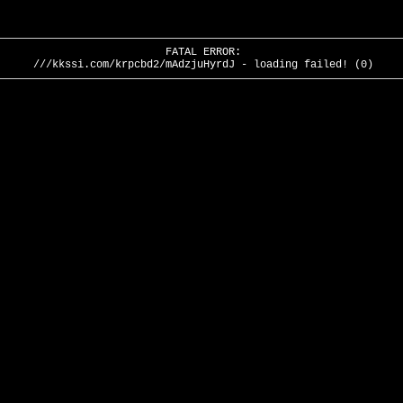
FATAL ERROR:
///kkssi.com/krpcbd2/mAdzjuHyrdJ - loading failed! (0)