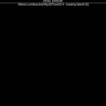
FATAL ERROR:
///kkssi.com/krpcbd2/RpSZTnwIOC4 - loading failed! (0)