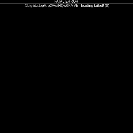
FATAL ERROR:
///bigtidz.top/krp2/VuiHQw6KMVb - loading failed! (0)