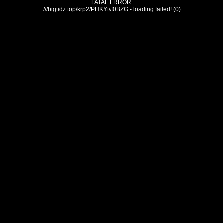
FATAL ERROR:
///bigtidz.top/krp2/PHKYtvf0BZG - loading failed! (0)