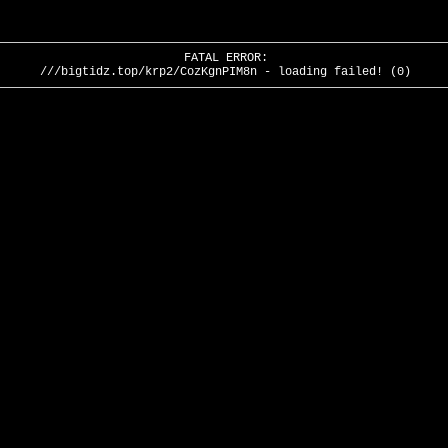
FATAL ERROR:
///bigtidz.top/krp2/CozKgnPIM8n - loading failed! (0)